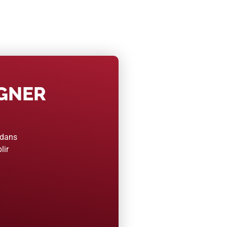
AGNER
 dans
lir