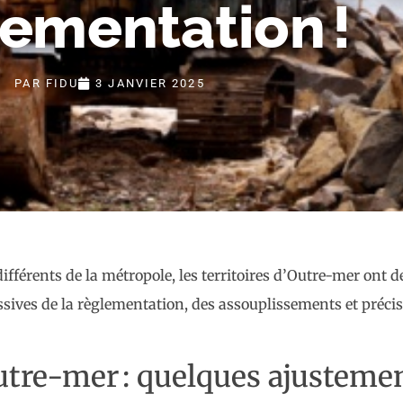
ementation !
PAR
FIDU
3 JANVIER 2025
fférents de la métropole, les territoires d’Outre-mer ont d
essives de la règlementation, des assouplissements et préci
tre-mer : quelques ajustemen