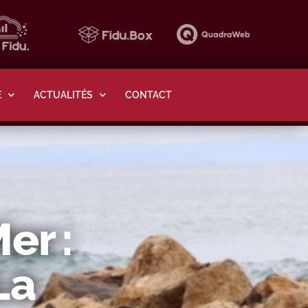
E
ACTUALITÉS
CONTACT
er :
La