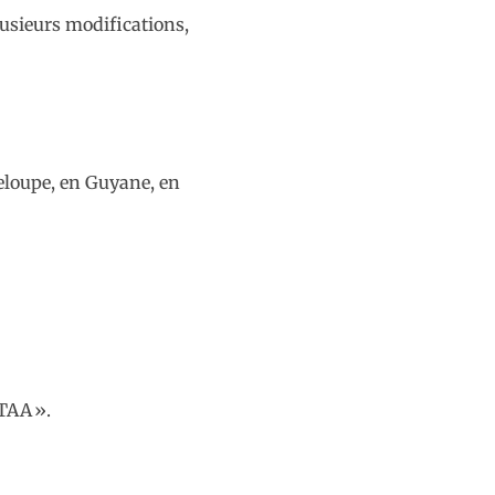
lusieurs modifications,
eloupe, en Guyane, en
RTAA ».