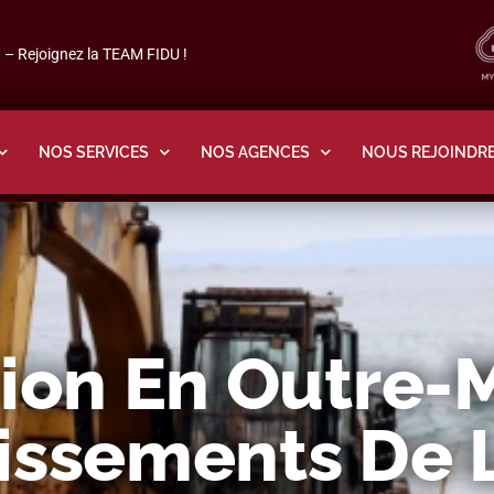
– Rejoignez la TEAM FIDU !
NOS SERVICES
NOS AGENCES
NOUS REJOINDR
ion En Outre-M
issements De 