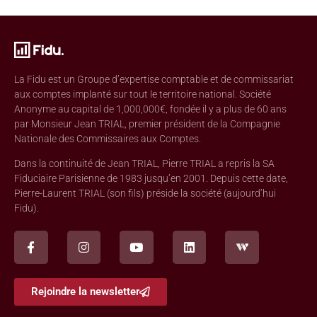
La Fidu est un Groupe d’expertise comptable et de commissariat
aux comptes implanté sur tout le territoire national. Société
Anonyme au capital de 1,000,000€, fondée il y a plus de 60 ans
par Monsieur Jean TRIAL, premier président de la Compagnie
Nationale des Commissaires aux Comptes.
Dans la continuité de Jean TRIAL, Pierre TRIAL a repris la SA
Fiduciaire Parisienne de 1983 jusqu’en 2001. Depuis cette date,
Pierre-Laurent TRIAL (son fils) préside la société (aujourd’hui
Fidu).
Rejoindre la newsletter