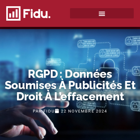
QUI SOMMES-NOUS ?
RGPD : Données
Soumises À Publicités Et
Droit À L’effacement
PAR
FIDU
22 NOVEMBRE 2024