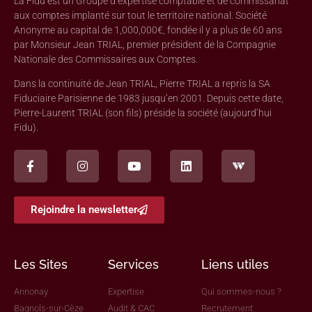
La Fidu est un Groupe d’expertise comptable et de commissariat
aux comptes implanté sur tout le territoire national. Société
Anonyme au capital de 1,000,000€, fondée il y a plus de 60 ans
par Monsieur Jean TRIAL, premier président de la Compagnie
Nationale des Commissaires aux Comptes.
Dans la continuité de Jean TRIAL, Pierre TRIAL a repris la SA
Fiduciaire Parisienne de 1983 jusqu’en 2001. Depuis cette date,
Pierre-Laurent TRIAL (son fils) préside la société (aujourd’hui
Fidu).
Rejoindre la newsletter
Les Sites
Services
Liens utiles
Annonay
Expertise
Qui sommes-nous ?
Bagnols-sur-Cèze
Audit & CAC
Recrutement