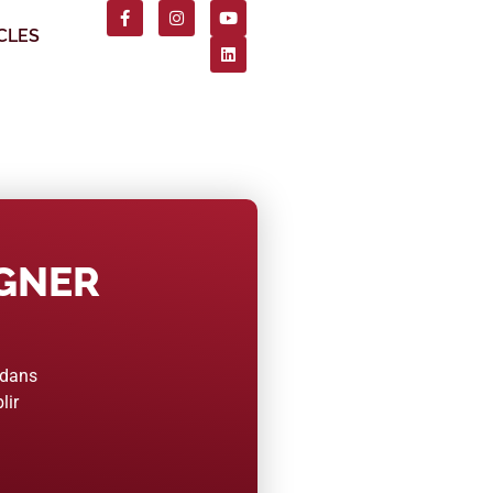
CLES
AGNER
 dans
lir