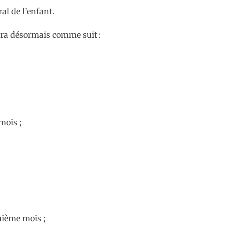
al de l’enfant.
lera désormais comme suit :
mois ;
uième mois ;