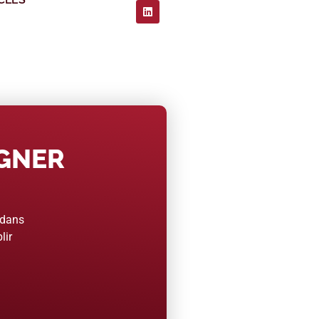
AGNER
 dans
lir