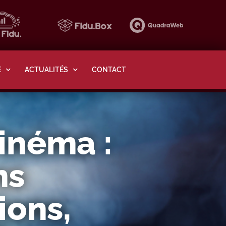
E
ACTUALITÉS
CONTACT
inéma :
ns
ions,