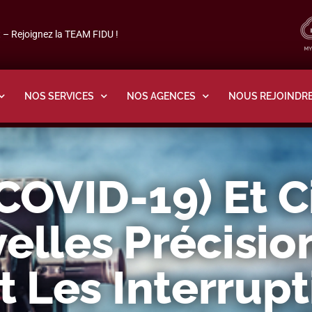
– Rejoignez la TEAM FIDU !
NOS SERVICES
NOS AGENCES
NOUS REJOINDR
COVID-19) Et C
elles Précisio
 Les Interrupt