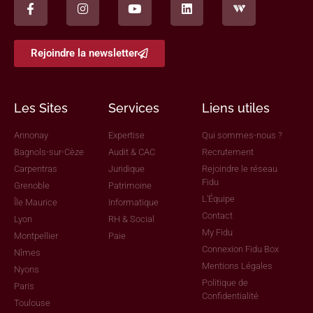
Rejoindre la newsletter
Les Sites
Services
Liens utiles
Annonay
Expertise
Qui sommes-nous ?
Bagnols-sur-Cèze
Audit & CAC
Recrutement
Carpentras
Juridique
Rejoindre le réseau
Fidu
Grenoble
Patrimoine
L'Équipe
Île Maurice
Informatique
Contact
Lyon
RH & Social
My Fidu
Montpellier
Paie
Connexion Fidu Box
Nîmes
Mentions Légales
Nyons
Politique de
Paris
Confidentialité
Toulouse