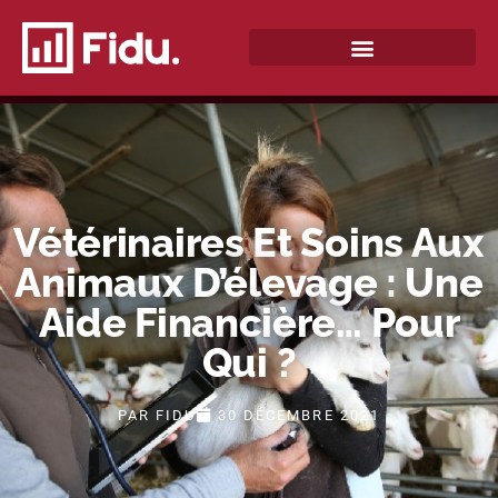
QUI SOMMES-NOUS ?
Vétérinaires Et Soins Aux
Animaux D’élevage : Une
Aide Financière… Pour
Qui ?
PAR
FIDU
30 DÉCEMBRE 2021