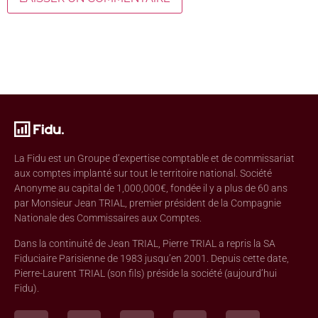
La Fidu est un Groupe d’expertise comptable et de commissariat
aux comptes implanté sur tout le territoire national. Société
Anonyme au capital de 1,000,000€, fondée il y a plus de 60 ans
par Monsieur Jean TRIAL, premier président de la Compagnie
Nationale des Commissaires aux Comptes.
Dans la continuité de Jean TRIAL, Pierre TRIAL a repris la SA
Fiduciaire Parisienne de 1983 jusqu’en 2001. Depuis cette date,
Pierre-Laurent TRIAL (son fils) préside la société (aujourd’hui
Fidu).