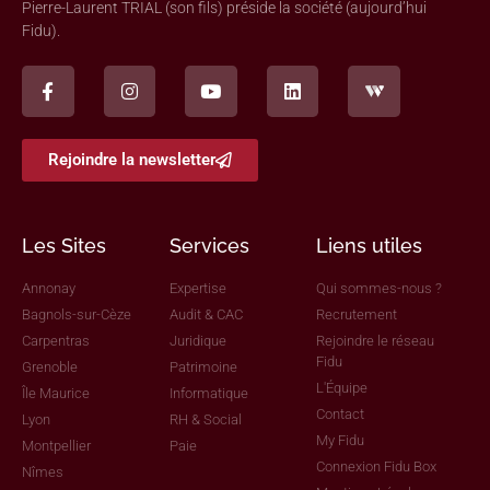
Pierre-Laurent TRIAL (son fils) préside la société (aujourd’hui
Fidu).
Rejoindre la newsletter
Les Sites
Services
Liens utiles
Annonay
Expertise
Qui sommes-nous ?
Bagnols-sur-Cèze
Audit & CAC
Recrutement
Carpentras
Juridique
Rejoindre le réseau
Fidu
Grenoble
Patrimoine
L'Équipe
Île Maurice
Informatique
Contact
Lyon
RH & Social
My Fidu
Montpellier
Paie
Connexion Fidu Box
Nîmes