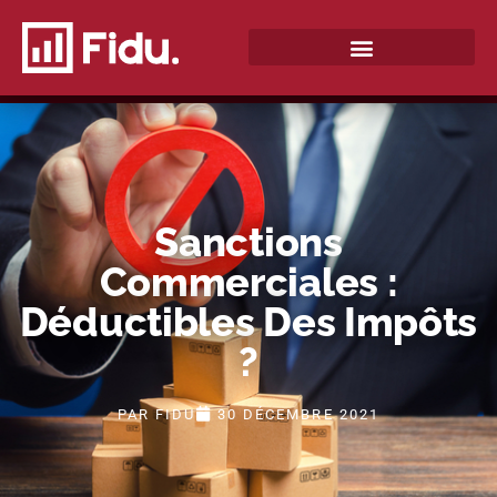
QUI SOMMES-NOUS ?
Sanctions
Commerciales :
Déductibles Des Impôts
?
PAR
FIDU
30 DÉCEMBRE 2021