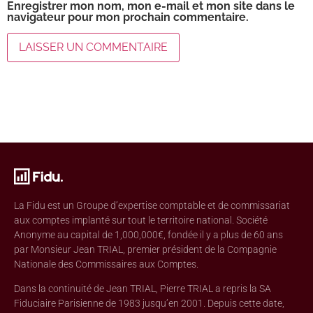
Enregistrer mon nom, mon e-mail et mon site dans le
navigateur pour mon prochain commentaire.
La Fidu est un Groupe d’expertise comptable et de commissariat
aux comptes implanté sur tout le territoire national. Société
Anonyme au capital de 1,000,000€, fondée il y a plus de 60 ans
par Monsieur Jean TRIAL, premier président de la Compagnie
Nationale des Commissaires aux Comptes.
Dans la continuité de Jean TRIAL, Pierre TRIAL a repris la SA
Fiduciaire Parisienne de 1983 jusqu’en 2001. Depuis cette date,