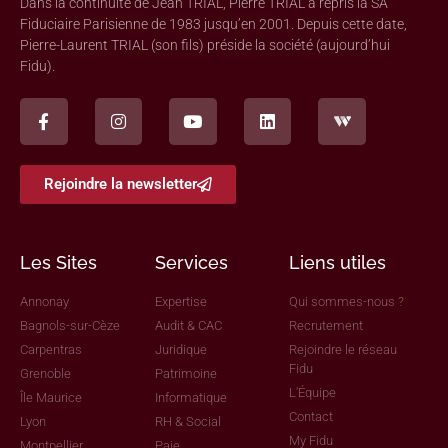
Dans la continuité de Jean TRIAL, Pierre TRIAL a repris la SA
Fiduciaire Parisienne de 1983 jusqu’en 2001. Depuis cette date,
Pierre-Laurent TRIAL (son fils) préside la société (aujourd’hui
Fidu).
Rejoindre la newsletter
Les Sites
Services
Liens utiles
Annonay
Expertise
Qui sommes-nous ?
Bagnols-sur-Cèze
Audit & CAC
Recrutement
Carpentras
Juridique
Rejoindre le réseau
Fidu
Grenoble
Patrimoine
L'Équipe
Île Maurice
Informatique
Contact
Lyon
RH & Social
My Fidu
Montpellier
Paie