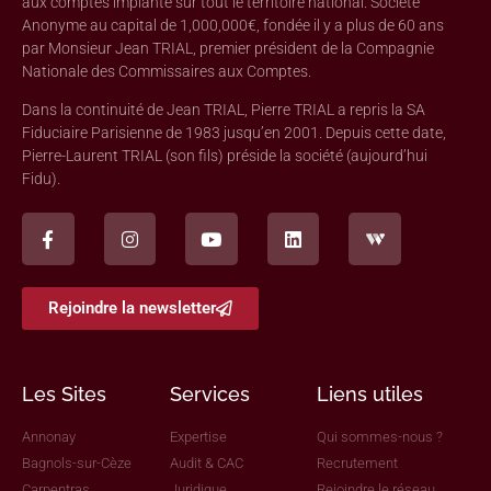
aux comptes implanté sur tout le territoire national. Société
Anonyme au capital de 1,000,000€, fondée il y a plus de 60 ans
par Monsieur Jean TRIAL, premier président de la Compagnie
Nationale des Commissaires aux Comptes.
Dans la continuité de Jean TRIAL, Pierre TRIAL a repris la SA
Fiduciaire Parisienne de 1983 jusqu’en 2001. Depuis cette date,
Pierre-Laurent TRIAL (son fils) préside la société (aujourd’hui
Fidu).
Rejoindre la newsletter
Les Sites
Services
Liens utiles
Annonay
Expertise
Qui sommes-nous ?
Bagnols-sur-Cèze
Audit & CAC
Recrutement
Carpentras
Juridique
Rejoindre le réseau