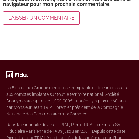
navigateur pour mon prochain commentaire.
La Fidu est un Groupe d’expertise comptable et de commissariat
aux comptes implanté sur tout le territoire national. Société
Anonyme au capital de 1,000,000€, fondée il y a plus de 60 ans
par Monsieur Jean TRIAL, premier président de la Compagnie
Nationale des Commissaires aux Comptes.
Dans la continuité de Jean TRIAL, Pierre TRIAL a repris la SA
Fiduciaire Parisienne de 1983 jusqu’en 2001. Depuis cette date,
Pierre-Laurent TRIAL (son fils) préside la société (aujourd’hui