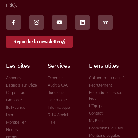
Fidu).
Rejoindre la newsletter
Les Sites
Services
Liens utiles
Annonay
Expertise
Qui sommes-nous ?
Bagnols-sur-Cèze
Audit & CAC
Recrutement
Carpentras
Juridique
Rejoindre le réseau
Fidu
Grenoble
Patrimoine
L'Équipe
Île Maurice
Informatique
Contact
Lyon
RH & Social
My Fidu
Montpellier
Paie
Connexion Fidu Box
Nîmes
Mentions Légales
Nyons