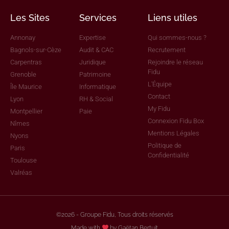
Les Sites
Services
Liens utiles
Annonay
Expertise
Qui sommes-nous ?
Bagnols-sur-Cèze
Audit & CAC
Recrutement
Carpentras
Juridique
Rejoindre le réseau
Fidu
Grenoble
Patrimoine
L'Équipe
Île Maurice
Informatique
Contact
Lyon
RH & Social
My Fidu
Montpellier
Paie
Connexion Fidu Box
Nîmes
Mentions Légales
Nyons
Politique de
Paris
Confidentialité
Toulouse
Valréas
©2026 - Groupe Fidu, Tous droits réservés
Made with
by Gaëtan Bertuit