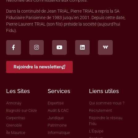
Nationale des Commissaires aux Comptes.
Dans la continuité de Jean TRIAL, Pierre TRIAL a repris la SA
Fiduciaire Parisienne de 1983 jusqu’en 2001. Depuis cette date,
Pierre-Laurent TRIAL (son fils) préside la société (aujourd’hui
Fidu).
Rejoindre la newsletter
Les Sites
Services
Liens utiles
Annonay
Expertise
Qui sommes-nous ?
Bagnols-sur-Cèze
Audit & CAC
Recrutement
Carpentras
Juridique
Rejoindre le réseau
Fidu
Grenoble
Patrimoine
L'Équipe
Île Maurice
Informatique