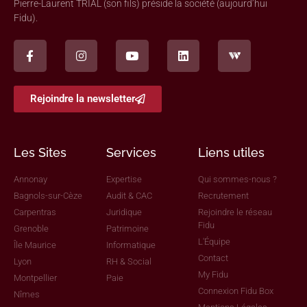
Pierre-Laurent TRIAL (son fils) préside la société (aujourd’hui
Fidu).
Rejoindre la newsletter
Les Sites
Services
Liens utiles
Annonay
Expertise
Qui sommes-nous ?
Bagnols-sur-Cèze
Audit & CAC
Recrutement
Carpentras
Juridique
Rejoindre le réseau
Fidu
Grenoble
Patrimoine
L'Équipe
Île Maurice
Informatique
Contact
Lyon
RH & Social
My Fidu
Montpellier
Paie
Connexion Fidu Box
Nîmes