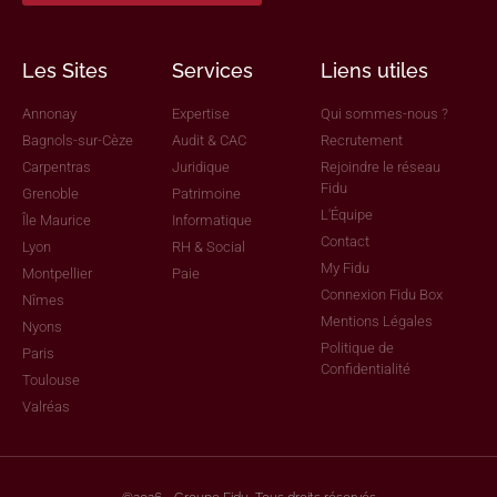
Les Sites
Services
Liens utiles
Annonay
Expertise
Qui sommes-nous ?
Bagnols-sur-Cèze
Audit & CAC
Recrutement
Carpentras
Juridique
Rejoindre le réseau
Fidu
Grenoble
Patrimoine
L'Équipe
Île Maurice
Informatique
Contact
Lyon
RH & Social
My Fidu
Montpellier
Paie
Connexion Fidu Box
Nîmes
Mentions Légales
Nyons
Politique de
Paris
Confidentialité
Toulouse
Valréas