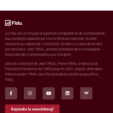
La Fidu est un Groupe d’expertise comptable et de commissariat
aux comptes implanté sur tout le territoire national. Société
Anonyme au capital de 1,000,000€, fondée il y a plus de 60 ans
par Monsieur Jean TRIAL, premier président de la Compagnie
Nationale des Commissaires aux Comptes.
Dans la continuité de Jean TRIAL, Pierre TRIAL a repris la SA
Fiduciaire Parisienne de 1983 jusqu’en 2001. Depuis cette date,
Pierre-Laurent TRIAL (son fils) préside la société (aujourd’hui
Fidu).
Rejoindre la newsletter