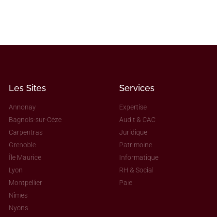
Les Sites
Services
Annonay
Expertise
Bagnols-sur-Cèze
Audit & CAC
Carpentras
Juridique
Grenoble
Patrimoine
Île Maurice
Informatique
Lyon
RH & Social
Montpellier
Paie
Nîmes
Nyons