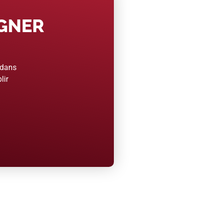
AGNER
 dans
lir