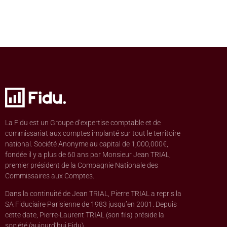
La Fidu est un Groupe d’expertise comptable et de
commissariat aux comptes implanté sur tout le territoire
national. Société Anonyme au capital de 1,000,000€,
fondée il y a plus de 60 ans par Monsieur Jean TRIAL,
premier président de la Compagnie Nationale des
Commissaires aux Comptes.
Dans la continuité de Jean TRIAL, Pierre TRIAL a repris la
SA Fiduciaire Parisienne de 1983 jusqu’en 2001. Depuis
cette date, Pierre-Laurent TRIAL (son fils) préside la
société (aujourd’hui Fidu).