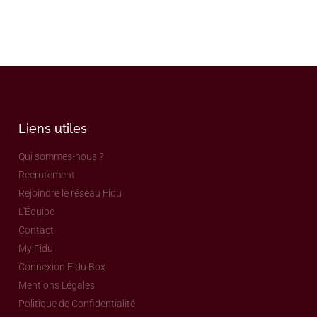
Liens utiles
Qui sommes-nous ?
Recrutement
Rejoindre le réseau Fidu
L'Équipe
Contact
My Fidu
Connexion Fidu Box
Mentions Légales
Politique de Confidentialité