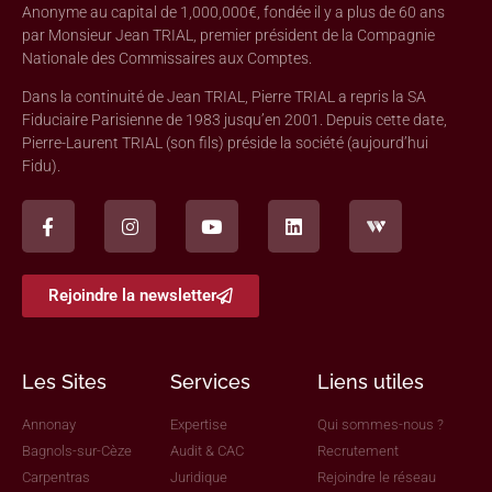
Anonyme au capital de 1,000,000€, fondée il y a plus de 60 ans
par Monsieur Jean TRIAL, premier président de la Compagnie
Nationale des Commissaires aux Comptes.
Dans la continuité de Jean TRIAL, Pierre TRIAL a repris la SA
Fiduciaire Parisienne de 1983 jusqu’en 2001. Depuis cette date,
Pierre-Laurent TRIAL (son fils) préside la société (aujourd’hui
Fidu).
Rejoindre la newsletter
Les Sites
Services
Liens utiles
Annonay
Expertise
Qui sommes-nous ?
Bagnols-sur-Cèze
Audit & CAC
Recrutement
Carpentras
Juridique
Rejoindre le réseau