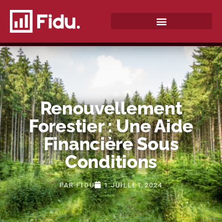
QUI SOMMES-NOUS ?
Renouvellement
Forestier : Une Aide
Financière Sous
Conditions
PAR
FIDU
1 JUILLET 2024