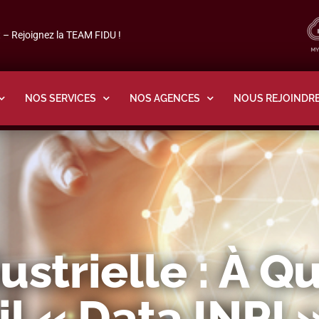
– Rejoignez la TEAM FIDU !
NOS SERVICES
NOS AGENCES
NOUS REJOINDR
ustrielle : À Qu
il « Data INPI »