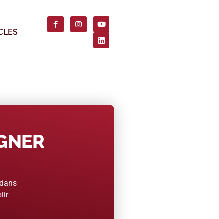
CLES
AGNER
 dans
lir