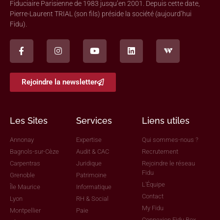
Fiduciaire Parisienne de 1983 jusqu’en 2001. Depuis cette date,
Pierre-Laurent TRIAL (son fils) préside la société (aujourd’hui
Fidu).
Rejoindre la newsletter
Les Sites
Services
Liens utiles
Annonay
Expertise
Qui sommes-nous ?
Bagnols-sur-Cèze
Audit & CAC
Recrutement
Carpentras
Juridique
Rejoindre le réseau
Fidu
Grenoble
Patrimoine
L'Équipe
Île Maurice
Informatique
Contact
Lyon
RH & Social
My Fidu
Montpellier
Paie
Connexion Fidu Box