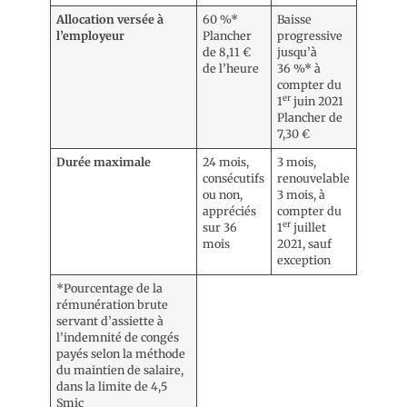
Allocation versée à
60 %*
Baisse
l’employeur
Plancher
progressive
de 8,11 €
jusqu’à
de l’heure
36 %* à
compter du
er
1
juin 2021
Plancher de
7,30 €
Durée maximale
24 mois,
3 mois,
consécutifs
renouvelable
ou non,
3 mois, à
appréciés
compter du
er
sur 36
1
juillet
mois
2021, sauf
exception
*Pourcentage de la
rémunération brute
servant d’assiette à
l’indemnité de congés
payés selon la méthode
du maintien de salaire,
dans la limite de 4,5
Smic