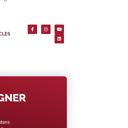
CLES
AGNER
 dans