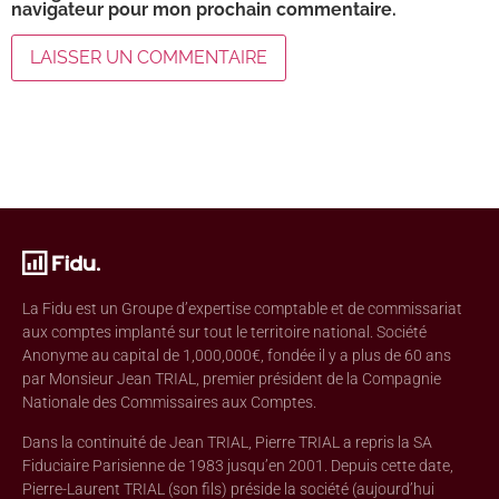
navigateur pour mon prochain commentaire.
La Fidu est un Groupe d’expertise comptable et de commissariat
aux comptes implanté sur tout le territoire national. Société
Anonyme au capital de 1,000,000€, fondée il y a plus de 60 ans
par Monsieur Jean TRIAL, premier président de la Compagnie
Nationale des Commissaires aux Comptes.
Dans la continuité de Jean TRIAL, Pierre TRIAL a repris la SA
Fiduciaire Parisienne de 1983 jusqu’en 2001. Depuis cette date,
Pierre-Laurent TRIAL (son fils) préside la société (aujourd’hui