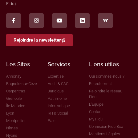
Fidu).
Rejoindre la newsletter
Les Sites
Services
Liens utiles
Annonay
Expertise
Qui sommes-nous ?
Bagnols-sur-Cèze
Audit & CAC
Recrutement
Carpentras
Juridique
Rejoindre le réseau
Fidu
Grenoble
Patrimoine
L'Équipe
Île Maurice
Informatique
Contact
Lyon
RH & Social
My Fidu
Montpellier
Paie
Connexion Fidu Box
Nîmes
Mentions Légales
Nyons