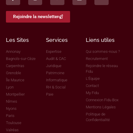
Rejoindre la newsletter
Les Sites
Services
Liens utiles
Annonay
Expertise
Qui sommes-nous ?
Bagnols-sur-Cèze
Audit & CAC
Recrutement
Carpentras
Juridique
Rejoindre le réseau
Fidu
Grenoble
Patrimoine
L'Équipe
Île Maurice
Informatique
Contact
Lyon
RH & Social
My Fidu
Montpellier
Paie
Connexion Fidu Box
Nîmes
Mentions Légales
Nyons
Politique de
Paris
Confidentialité
Toulouse
Valréas