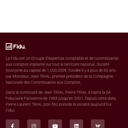
La Fidu est un Groupe d’expertise comptable et de commissariat
aux comptes implanté sur tout le territoire national. Société
Anonyme au capital de 1,000,000€, fondée il y a plus de 60 ans
par Monsieur Jean TRIAL, premier président de la Compagnie
Nationale des Commissaires aux Comptes.
Dans la continuité de Jean TRIAL, Pierre TRIAL a repris la SA
Fiduciaire Parisienne de 1983 jusqu’en 2001. Depuis cette date,
Pierre-Laurent TRIAL (son fils) préside la société (aujourd’hui
Fidu).