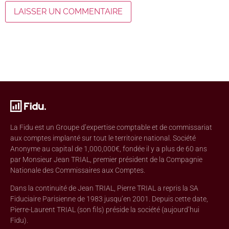
La Fidu est un Groupe d’expertise comptable et de commissariat
aux comptes implanté sur tout le territoire national. Société
Anonyme au capital de 1,000,000€, fondée il y a plus de 60 ans
par Monsieur Jean TRIAL, premier président de la Compagnie
Nationale des Commissaires aux Comptes.
Dans la continuité de Jean TRIAL, Pierre TRIAL a repris la SA
Fiduciaire Parisienne de 1983 jusqu’en 2001. Depuis cette date,
Pierre-Laurent TRIAL (son fils) préside la société (aujourd’hui
Fidu).