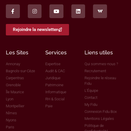
Rejoindre la newsletter
Les Sites
Services
Liens utiles
Annonay
Expertise
Qui sommes-nous ?
Bagnols-sur-Cèze
Audit & CAC
Recrutement
Carpentras
Juridique
Rejoindre le réseau
Fidu
Grenoble
Patrimoine
L'Équipe
Île Maurice
Informatique
Contact
Lyon
RH & Social
My Fidu
Montpellier
Paie
Connexion Fidu Box
Nîmes
Mentions Légales
Nyons
Politique de
Paris