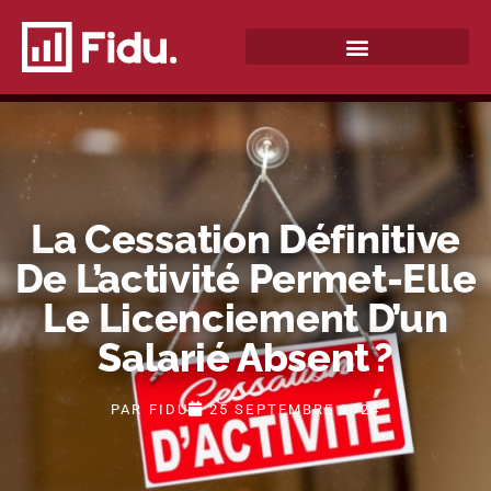
QUI SOMMES-NOUS ?
La Cessation Définitive
De L’activité Permet-Elle
Le Licenciement D’un
Salarié Absent ?
PAR
FIDU
25 SEPTEMBRE 2024