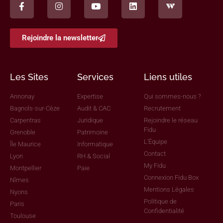
Rejoindre la newsletter
Les Sites
Services
Liens utiles
Annonay
Expertise
Qui sommes-nous ?
Bagnols-sur-Cèze
Audit & CAC
Recrutement
Carpentras
Juridique
Rejoindre le réseau
Fidu
Grenoble
Patrimoine
L'Équipe
Île Maurice
Informatique
Contact
Lyon
RH & Social
My Fidu
Montpellier
Paie
Connexion Fidu Box
Nîmes
Mentions Légales
Nyons
Politique de
Paris
Confidentialité
Toulouse