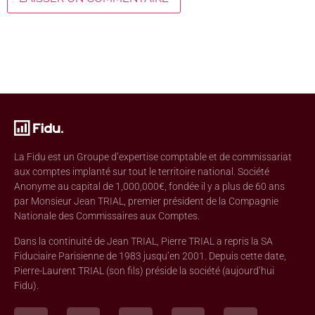
La Fidu est un Groupe d’expertise comptable et de commissariat
aux comptes implanté sur tout le territoire national. Société
Anonyme au capital de 1,000,000€, fondée il y a plus de 60 ans
par Monsieur Jean TRIAL, premier président de la Compagnie
Nationale des Commissaires aux Comptes.
Dans la continuité de Jean TRIAL, Pierre TRIAL a repris la SA
Fiduciaire Parisienne de 1983 jusqu’en 2001. Depuis cette date,
Pierre-Laurent TRIAL (son fils) préside la société (aujourd’hui
Fidu).