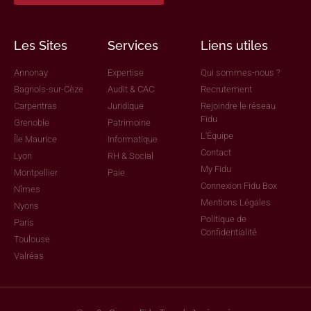
Les Sites
Services
Liens utiles
Annonay
Expertise
Qui sommes-nous ?
Bagnols-sur-Cèze
Audit & CAC
Recrutement
Carpentras
Juridique
Rejoindre le réseau
Fidu
Grenoble
Patrimoine
L'Équipe
Île Maurice
Informatique
Contact
Lyon
RH & Social
My Fidu
Montpellier
Paie
Connexion Fidu Box
Nîmes
Mentions Légales
Nyons
Politique de
Paris
Confidentialité
Toulouse
Valréas