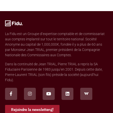
La Fidu est un Groupe d’expertise comptable et de commissariat
aux comptes implanté sur tout le territoire national. Société
Anonyme au capital de 1,000,000€, fondée il y a plus de 60 ans
par Monsieur Jean TRIAL, premier président de la Compagnie
Nationale des Commissaires aux Comptes.
Dans la continuité de Jean TRIAL, Pierre TRIAL a repris la SA
Fiduciaire Parisienne de 1983 jusqu’en 2001. Depuis cette date,
Pierre-Laurent TRIAL (son fils) préside la société (aujourd’hui
Fidu).
Rejoindre la newsletter