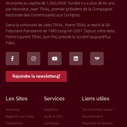
Anonyme au capital de 1,000,000€, fondée il y a plus de 60 ans
par Monsieur Jean TRIAL, premier président de la Compagnie
Nationale des Commissaires aux Comptes.
Dans la continuité de Jean TRIAL, Pierre TRIAL a repris la SA
Fiduciaire Parisienne de 1983 jusqu’en 2001. Depuis cette date,
Pierre-Laurent TRIAL (son fils) préside la société (aujourd’hui
Fidu).
Rejoindre la newsletter
Les Sites
Services
Liens utiles
Annonay
Expertise
Qui sommes-nous ?
Bagnols-sur-Cèze
Audit & CAC
Recrutement
Carpentras
Juridique
Rejoindre le réseau