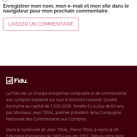
Enregistrer mon nom, mon e-mail et mon site dans le
navigateur pour mon prochain commentaire.
La Fidu est un Groupe d’expertise comptable et de commissariat
aux comptes implanté sur tout le territoire national. Société
Anonyme au capital de 1,000,000€, fondée il y a plus de 60 ans
par Monsieur Jean TRIAL, premier président de la Compagnie
Nationale des Commissaires aux Comptes.
Dans la continuité de Jean TRIAL, Pierre TRIAL a repris la SA
Fiduciaire Parisienne de 1983 jusqu’en 2001. Depuis cette date,