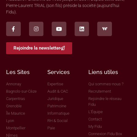
Pierre-Laurent TRIAL (son fils) préside la société (aujourd’hui
Fidu).
Rejoindre la newsletter
Les Sites
Services
Liens utiles
Annonay
Expertise
Qui sommes-nous ?
Bagnols-sur-Cèze
Audit & CAC
Recrutement
Carpentras
Juridique
Rejoindre le réseau
Fidu
Grenoble
Patrimoine
L'Équipe
Île Maurice
Informatique
Contact
Lyon
RH & Social
My Fidu
Montpellier
Paie
Connexion Fidu Box
Nîmes