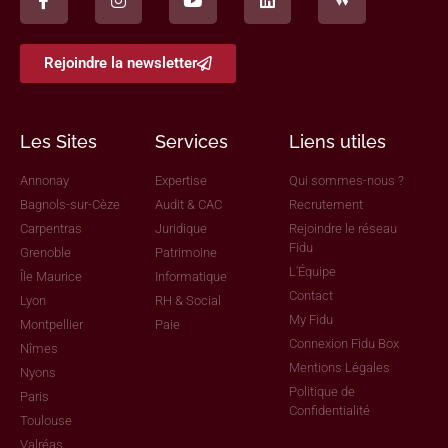
Rejoindre la newsletter
Les Sites
Services
Liens utiles
Annonay
Expertise
Qui sommes-nous ?
Bagnols-sur-Cèze
Audit & CAC
Recrutement
Carpentras
Juridique
Rejoindre le réseau
Fidu
Grenoble
Patrimoine
L'Équipe
Île Maurice
Informatique
Contact
Lyon
RH & Social
My Fidu
Montpellier
Paie
Connexion Fidu Box
Nîmes
Mentions Légales
Nyons
Politique de
Paris
Confidentialité
Toulouse
Valréas