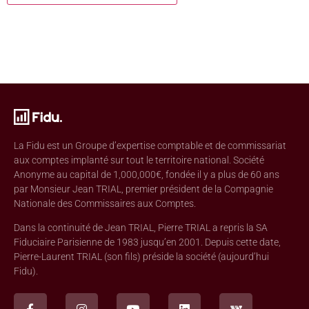
La Fidu est un Groupe d’expertise comptable et de commissariat
aux comptes implanté sur tout le territoire national. Société
Anonyme au capital de 1,000,000€, fondée il y a plus de 60 ans
par Monsieur Jean TRIAL, premier président de la Compagnie
Nationale des Commissaires aux Comptes.
Dans la continuité de Jean TRIAL, Pierre TRIAL a repris la SA
Fiduciaire Parisienne de 1983 jusqu’en 2001. Depuis cette date,
Pierre-Laurent TRIAL (son fils) préside la société (aujourd’hui
Fidu).