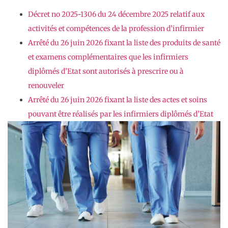
Décret no 2025-1306 du 24 décembre 2025 relatif aux
activités et compétences de la profession d’infirmier
Arrêté du 26 juin 2026 fixant la liste des produits de santé
et examens complémentaires que les infirmiers
diplômés d’Etat sont autorisés à prescrire ou à
renouveler
Arrêté du 26 juin 2026 fixant la liste des actes et soins
pouvant être réalisés par les infirmiers diplômés d’Etat