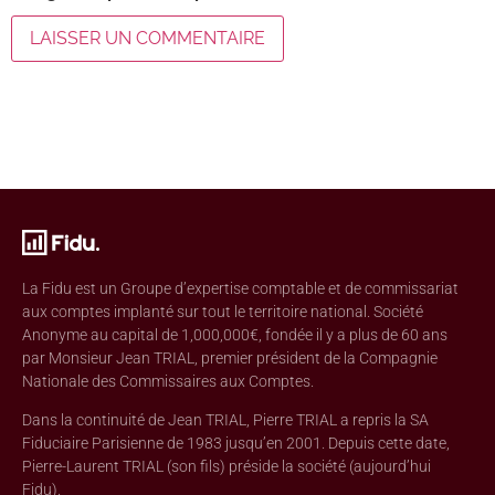
La Fidu est un Groupe d’expertise comptable et de commissariat
aux comptes implanté sur tout le territoire national. Société
Anonyme au capital de 1,000,000€, fondée il y a plus de 60 ans
par Monsieur Jean TRIAL, premier président de la Compagnie
Nationale des Commissaires aux Comptes.
Dans la continuité de Jean TRIAL, Pierre TRIAL a repris la SA
Fiduciaire Parisienne de 1983 jusqu’en 2001. Depuis cette date,
Pierre-Laurent TRIAL (son fils) préside la société (aujourd’hui
Fidu).