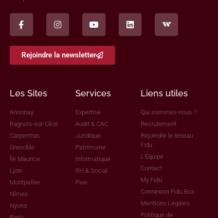
Rejoindre la newsletter
Les Sites
Services
Liens utiles
Annonay
Expertise
Qui sommes-nous ?
Bagnols-sur-Cèze
Audit & CAC
Recrutement
Carpentras
Juridique
Rejoindre le réseau
Fidu
Grenoble
Patrimoine
L'Équipe
Île Maurice
Informatique
Contact
Lyon
RH & Social
My Fidu
Montpellier
Paie
Connexion Fidu Box
Nîmes
Mentions Légales
Nyons
Politique de
Paris