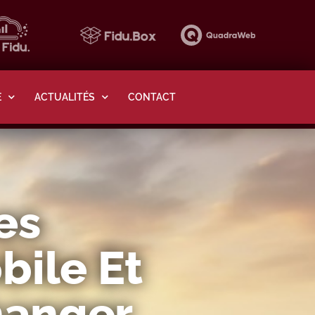
E
ACTUALITÉS
CONTACT
es
bile Et
hanger