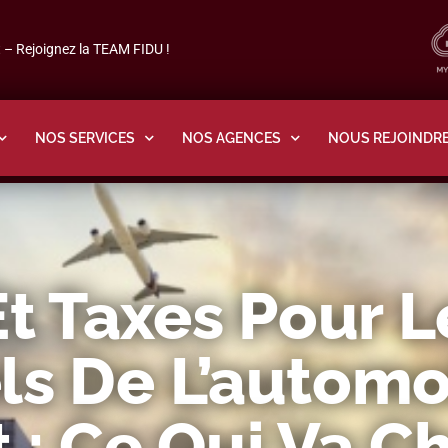
– Rejoignez la TEAM FIDU !
NOS SERVICES
NOS AGENCES
NOUS REJOINDR
t Taxes Pour L
ls De L’automo
 : Ce Qui Va C