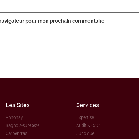
 navigateur pour mon prochain commentaire.
Les Sites
Services
Annonay
Expertise
Bagnols-sur-Cèze
Audit & CAC
Carpentras
Juridique