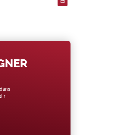
AGNER
 dans
lir