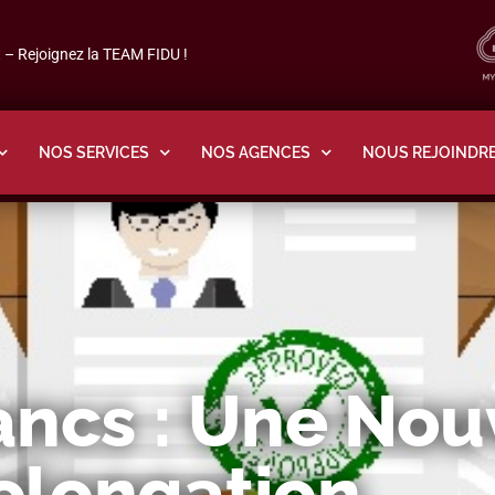
– Rejoignez la TEAM FIDU !
NOS SERVICES
NOS AGENCES
NOUS REJOINDR
ancs : Une Nou
olongation