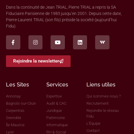
Dans la continuité de Jean TRIAL, Pierre TRIAL a repris la SA
Fiduciaire Parisienne de 1983 jusqu’en 2001. Depuis cette date,
Pierre-Laurent TRIAL (son fils) préside la société (aujourd’hui
Fidu).
Rejoindre la newsletter
Les Sites
Services
Liens utiles
Annonay
Expertise
Qui sommes-nous ?
Bagnols-sur-Cèze
Audit & CAC
Recrutement
Carpentras
Juridique
Rejoindre le réseau
Fidu
Grenoble
Patrimoine
L'Équipe
Île Maurice
Informatique
Contact
Lyon
RH & Social