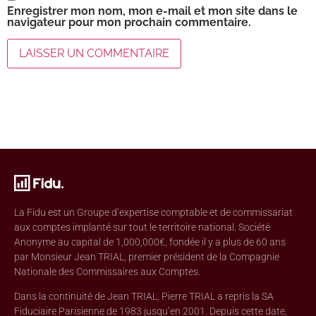
Enregistrer mon nom, mon e-mail et mon site dans le
navigateur pour mon prochain commentaire.
La Fidu est un Groupe d’expertise comptable et de commissariat
aux comptes implanté sur tout le territoire national. Société
Anonyme au capital de 1,000,000€, fondée il y a plus de 60 ans
par Monsieur Jean TRIAL, premier président de la Compagnie
Nationale des Commissaires aux Comptes.
Dans la continuité de Jean TRIAL, Pierre TRIAL a repris la SA
Fiduciaire Parisienne de 1983 jusqu’en 2001. Depuis cette date,