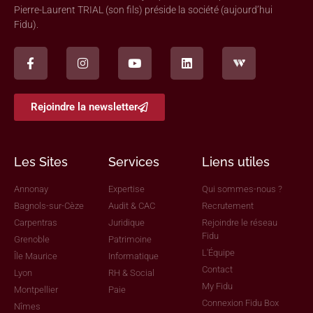
Pierre-Laurent TRIAL (son fils) préside la société (aujourd’hui
Fidu).
Rejoindre la newsletter
Les Sites
Services
Liens utiles
Annonay
Expertise
Qui sommes-nous ?
Bagnols-sur-Cèze
Audit & CAC
Recrutement
Carpentras
Juridique
Rejoindre le réseau
Fidu
Grenoble
Patrimoine
L'Équipe
Île Maurice
Informatique
Contact
Lyon
RH & Social
My Fidu
Montpellier
Paie
Connexion Fidu Box
Nîmes