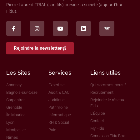
Pierre-Laurent TRIAL (son fils) préside la société (aujourd’hui
Fidu).
Rejoindre la newsletter
Les Sites
Services
Liens utiles
Annonay
Expertise
Qui sommes-nous ?
Bagnols-sur-Cèze
Audit & CAC
Recrutement
Carpentras
Juridique
Rejoindre le réseau
Fidu
Grenoble
Patrimoine
L'Équipe
Île Maurice
Informatique
Contact
Lyon
RH & Social
My Fidu
Montpellier
Paie
Connexion Fidu Box
Nîmes