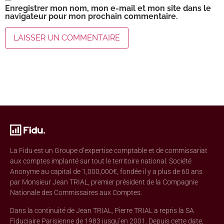
Enregistrer mon nom, mon e-mail et mon site dans le
navigateur pour mon prochain commentaire.
La Fidu est un Groupe d’expertise comptable et de commissariat
aux comptes implanté sur tout le territoire national. Société
Anonyme au capital de 1,000,000€, fondée il y a plus de 60 ans
par Monsieur Jean TRIAL, premier président de la Compagnie
Nationale des Commissaires aux Comptes.
Dans la continuité de Jean TRIAL, Pierre TRIAL a repris la SA
Fiduciaire Parisienne de 1983 jusqu’en 2001. Depuis cette date,