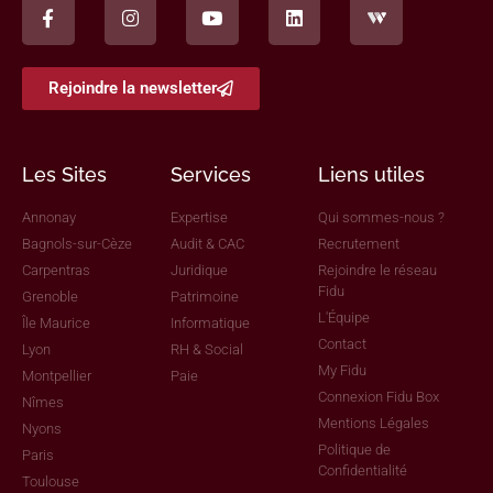
Rejoindre la newsletter
Les Sites
Services
Liens utiles
Annonay
Expertise
Qui sommes-nous ?
Bagnols-sur-Cèze
Audit & CAC
Recrutement
Carpentras
Juridique
Rejoindre le réseau
Fidu
Grenoble
Patrimoine
L'Équipe
Île Maurice
Informatique
Contact
Lyon
RH & Social
My Fidu
Montpellier
Paie
Connexion Fidu Box
Nîmes
Mentions Légales
Nyons
Politique de
Paris
Confidentialité
Toulouse