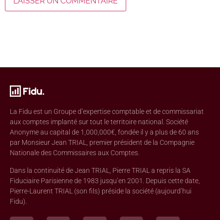
La Fidu est un Groupe d’expertise comptable et de commissariat
aux comptes implanté sur tout le territoire national. Société
Anonyme au capital de 1,000,000€, fondée il y a plus de 60 ans
par Monsieur Jean TRIAL, premier président de la Compagnie
Nationale des Commissaires aux Comptes.
Dans la continuité de Jean TRIAL, Pierre TRIAL a repris la SA
Fiduciaire Parisienne de 1983 jusqu’en 2001. Depuis cette date,
Pierre-Laurent TRIAL (son fils) préside la société (aujourd’hui
Fidu).