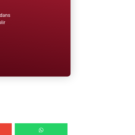
 dans
lir