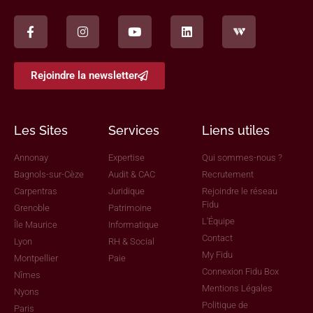
Rejoindre la newsletter
Les Sites
Services
Liens utiles
Annonay
Expertise
Qui sommes-nous ?
Bagnols-sur-Cèze
Audit & CAC
Recrutement
Carpentras
Juridique
Rejoindre le réseau
Fidu
Grenoble
Patrimoine
L'Équipe
Île Maurice
Informatique
Contact
Lyon
RH & Social
My Fidu
Montpellier
Paie
Connexion Fidu Box
Nîmes
Mentions Légales
Nyons
Politique de
Paris