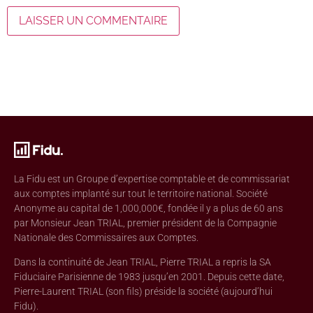
La Fidu est un Groupe d’expertise comptable et de commissariat
aux comptes implanté sur tout le territoire national. Société
Anonyme au capital de 1,000,000€, fondée il y a plus de 60 ans
par Monsieur Jean TRIAL, premier président de la Compagnie
Nationale des Commissaires aux Comptes.
Dans la continuité de Jean TRIAL, Pierre TRIAL a repris la SA
Fiduciaire Parisienne de 1983 jusqu’en 2001. Depuis cette date,
Pierre-Laurent TRIAL (son fils) préside la société (aujourd’hui
Fidu).