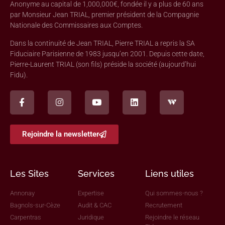
Anonyme au capital de 1,000,000€, fondée il y a plus de 60 ans
par Monsieur Jean TRIAL, premier président de la Compagnie
Nationale des Commissaires aux Comptes.
Dans la continuité de Jean TRIAL, Pierre TRIAL a repris la SA
Fiduciaire Parisienne de 1983 jusqu’en 2001. Depuis cette date,
Pierre-Laurent TRIAL (son fils) préside la société (aujourd’hui
Fidu).
Rejoindre la newsletter
Les Sites
Services
Liens utiles
Annonay
Expertise
Qui sommes-nous ?
Bagnols-sur-Cèze
Audit & CAC
Recrutement
Carpentras
Juridique
Rejoindre le réseau