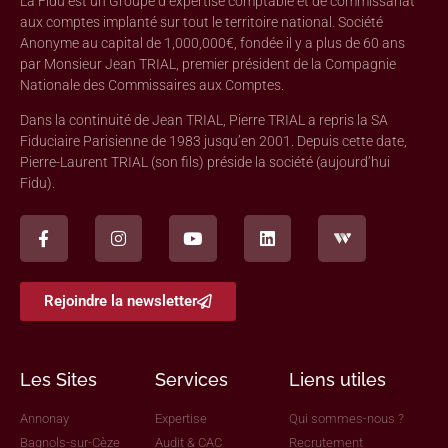
La Fidu est un Groupe d’expertise comptable et de commissariat
aux comptes implanté sur tout le territoire national. Société
Anonyme au capital de 1,000,000€, fondée il y a plus de 60 ans
par Monsieur Jean TRIAL, premier président de la Compagnie
Nationale des Commissaires aux Comptes.
Dans la continuité de Jean TRIAL, Pierre TRIAL a repris la SA
Fiduciaire Parisienne de 1983 jusqu’en 2001. Depuis cette date,
Pierre-Laurent TRIAL (son fils) préside la société (aujourd’hui
Fidu).
Rejoindre la newsletter
Les Sites
Services
Liens utiles
Annonay
Expertise
Qui sommes-nous ?
Bagnols-sur-Cèze
Audit & CAC
Recrutement