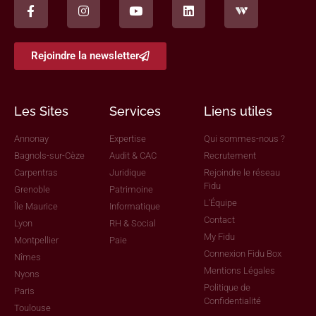
Rejoindre la newsletter
Les Sites
Services
Liens utiles
Annonay
Expertise
Qui sommes-nous ?
Bagnols-sur-Cèze
Audit & CAC
Recrutement
Carpentras
Juridique
Rejoindre le réseau
Fidu
Grenoble
Patrimoine
L'Équipe
Île Maurice
Informatique
Contact
Lyon
RH & Social
My Fidu
Montpellier
Paie
Connexion Fidu Box
Nîmes
Mentions Légales
Nyons
Politique de
Paris
Confidentialité
Toulouse