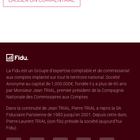
La Fidu est un Groupe d’expertise comptable et de commissariat
aux comptes implanté sur tout le territoire national. Société
Anonyme au capital de 1,000,000€, fondée il y a plus de 60 ans
par Monsieur Jean TRIAL, premier président de la Compagnie
Nationale des Commissaires aux Comptes.
Dans la continuité de Jean TRIAL, Pierre TRIAL a repris la SA
Fiduciaire Parisienne de 1983 jusqu’en 2001. Depuis cette date,
Pierre-Laurent TRIAL (son fils) préside la société (aujourd’hui
Fidu).