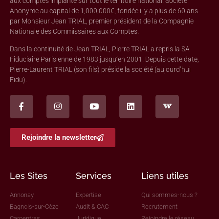
aux comptes implanté sur tout le territoire national. Société
Anonyme au capital de 1,000,000€, fondée il y a plus de 60 ans
par Monsieur Jean TRIAL, premier président de la Compagnie
Nationale des Commissaires aux Comptes.
Dans la continuité de Jean TRIAL, Pierre TRIAL a repris la SA
Fiduciaire Parisienne de 1983 jusqu’en 2001. Depuis cette date,
Pierre-Laurent TRIAL (son fils) préside la société (aujourd’hui
Fidu).
Rejoindre la newsletter
Les Sites
Services
Liens utiles
Annonay
Expertise
Qui sommes-nous ?
Bagnols-sur-Cèze
Audit & CAC
Recrutement
Carpentras
Juridique
Rejoindre le réseau