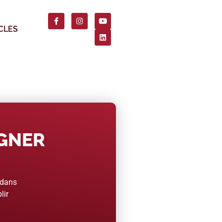
CLES
AGNER
 dans
lir