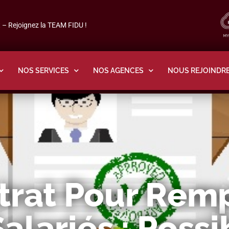
– Rejoignez la TEAM FIDU !
NOS SERVICES
NOS AGENCES
NOUS REJOINDR
trat Pour Rem
alariés : Possi