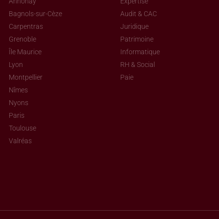
Annonay
Expertise
Bagnols-sur-Cèze
Audit & CAC
Carpentras
Juridique
Grenoble
Patrimoine
Île Maurice
Informatique
Lyon
RH & Social
Montpellier
Paie
Nîmes
Nyons
Paris
Toulouse
Valréas