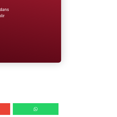
 dans
lir