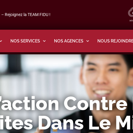
– Rejoignez la TEAM FIDU !
NOS SERVICES
NOS AGENCES
NOUS REJOINDR
’action Contre
cites Dans Le M