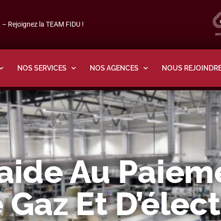
– Rejoignez la TEAM FIDU !
NOS SERVICES
NOS AGENCES
NOUS REJOINDR
’aide Au Paiem
 Gaz Et D’élect