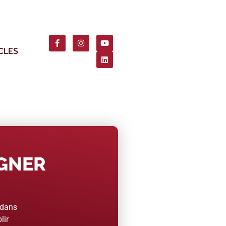
CLES
AGNER
 dans
lir