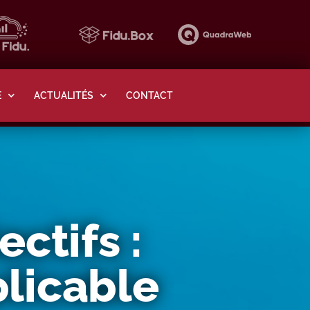
E
ACTUALITÉS
CONTACT
ctifs :
plicable