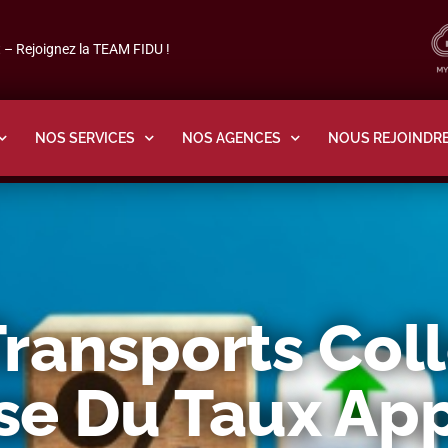
– Rejoignez la TEAM FIDU !
NOS SERVICES
NOS AGENCES
NOUS REJOINDR
ransports Colle
se Du Taux Ap