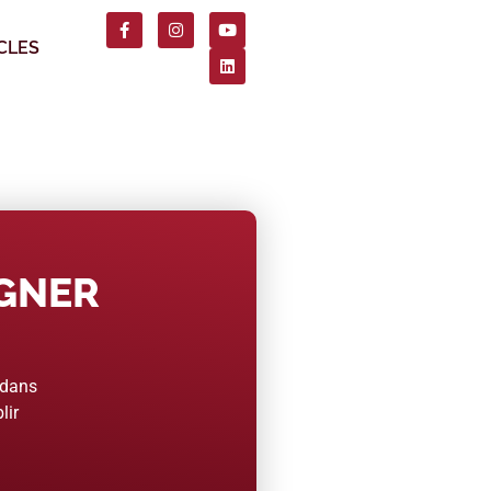
CLES
AGNER
 dans
lir