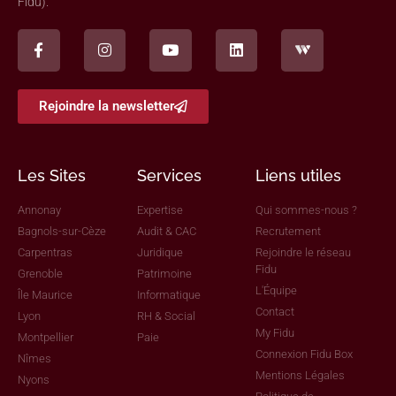
Fidu).
Rejoindre la newsletter
Les Sites
Services
Liens utiles
Annonay
Expertise
Qui sommes-nous ?
Bagnols-sur-Cèze
Audit & CAC
Recrutement
Carpentras
Juridique
Rejoindre le réseau
Fidu
Grenoble
Patrimoine
L'Équipe
Île Maurice
Informatique
Contact
Lyon
RH & Social
My Fidu
Montpellier
Paie
Connexion Fidu Box
Nîmes
Mentions Légales
Nyons