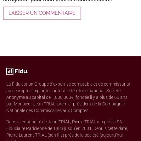
La Fidu est un Groupe d’expertise comptable et de commissariat
aux comptes implanté sur tout le territoire national. Société
Anonyme au capital de 1,000,000€, fondée il y a plus de 60 ans
par Monsieur Jean TRIAL, premier président de la Compagnie
Nationale des Commissaires aux Comptes.
Dans la continuité de Jean TRIAL, Pierre TRIAL a repris la SA
Fiduciaire Parisienne de 1983 jusqu’en 2001. Depuis cette date,
Pierre-Laurent TRIAL (son fils) préside la société (aujourd’hui