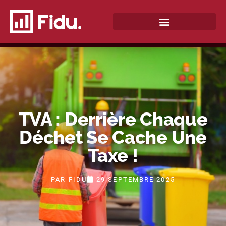
QUI SOMMES-NOUS ?
TVA : Derrière Chaque
Déchet Se Cache Une
Taxe !
PAR
FIDU
29 SEPTEMBRE 2025