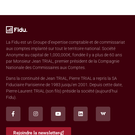
La Fidu est un Groupe d’expertise comptable et de commissariat
aux comptes implanté sur tout le territoire national. Société
Anonyme au capital de 1,000,000€, fondée il y a plus de 60 ans
par Monsieur Jean TRIAL, premier président de la Compagnie
Nationale des Commissaires aux Comptes.
Dans la continuité de Jean TRIAL, Pierre TRIAL a repris la SA
Fiduciaire Parisienne de 1983 jusqu’en 2001. Depuis cette date,
Pierre-Laurent TRIAL (son fils) préside la société (aujourd’hui
Fidu).
Rejoindre la newsletter