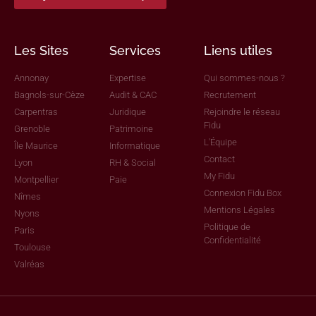
Les Sites
Services
Liens utiles
Annonay
Expertise
Qui sommes-nous ?
Bagnols-sur-Cèze
Audit & CAC
Recrutement
Carpentras
Juridique
Rejoindre le réseau
Fidu
Grenoble
Patrimoine
L'Équipe
Île Maurice
Informatique
Contact
Lyon
RH & Social
My Fidu
Montpellier
Paie
Connexion Fidu Box
Nîmes
Mentions Légales
Nyons
Politique de
Paris
Confidentialité
Toulouse
Valréas