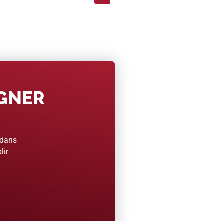
AGNER
 dans
lir